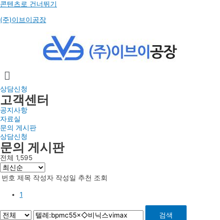
콘텐츠로 건너뛰기
(주)이브이공장
상담신청
고객센터
공지사항
자료실
문의 게시판
상담신청
문의 게시판​
전체 1,595
번호
제목
작성자
작성일
추천
조회
1
검색